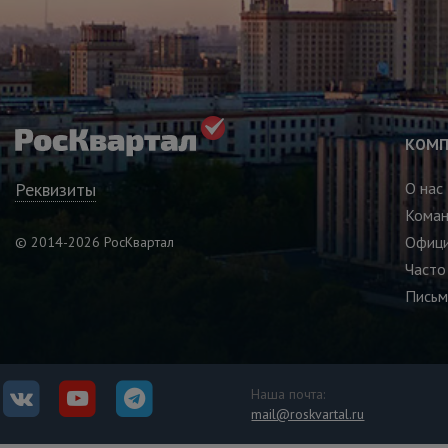
КОМП
Реквизиты
О нас
Кома
Офици
© 2014-2026 РосКвартал
Часто
Письм
Наша почта:
mail@roskvartal.ru