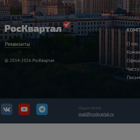
КОМП
Реквизиты
О нас
Кома
Офици
© 2014-2026 РосКвартал
Часто
Письм
Наша почта:
mail@roskvartal.ru