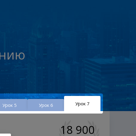
ению
Урок 7
Урок 5
Урок 6
18 900