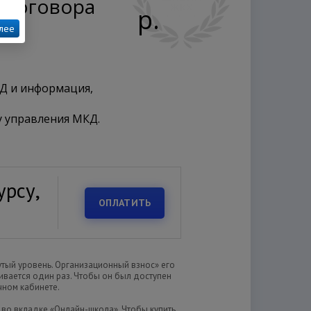
ю договора
р.
лее
Д и информация,
у управления МКД.
урсу,
ОПЛАТИТЬ
утый уровень. Организационный взнос» его
ивается один раз. Чтобы он был доступен
чном кабинете.
 во вкладке «Онлайн-школа». Чтобы купить