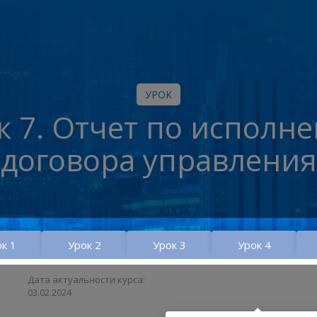
УРОК
к 7. Отчет по исполн
договора управления
к 1
Урок 2
Урок 3
Урок 4
Дата актуальности курса:
03.02.2024