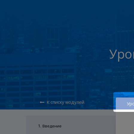
Уро
К списку модулей
Уро
1.
Введение