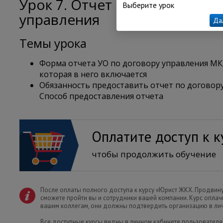
Урок 7. Отчет по исполнени
Выберите урок
управления
Да
Темы урока
Форма отчета УО по договору управления МК
которая в него включается
Обязанность предоставить отчет по договор
Способ предоставления отчета
Оплатите доступ к к
чтобы продолжить обучение
После оплаты полного доступа к курсу «Юрист ЖКХ. Продвин
сможете пройти вы и сотрудники вашей компании. Курс оплач
вашим коллегам, они должны подтвердить организацию в ли
Все доступные курсы видны в личном кабинете пользователя