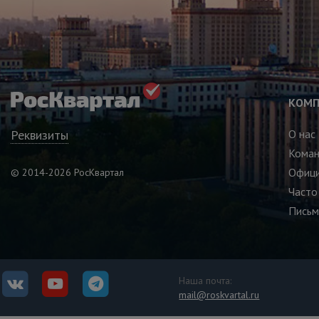
КОМП
Реквизиты
О нас
Кома
Офици
© 2014-2026 РосКвартал
Часто
Письм
Наша почта:
mail@roskvartal.ru