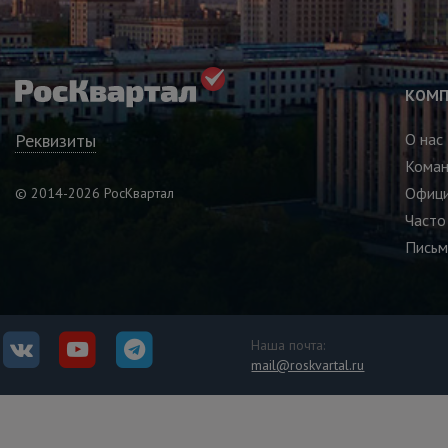
КОМП
Реквизиты
О нас
Кома
Офици
© 2014-2026 РосКвартал
Часто
Письм
Наша почта:
mail@roskvartal.ru