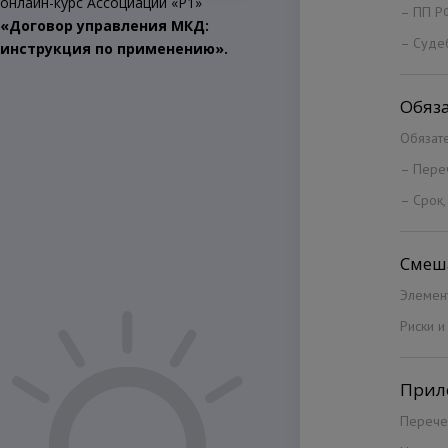
онлайн-курс Ассоциации «Р1»
– ПП Р
«Договор управления МКД:
– Судеб
инструкция по применению».
Обяз
Обязат
– Переч
– Срок,
Смеш
Элемент
Риски 
Прил
Перече