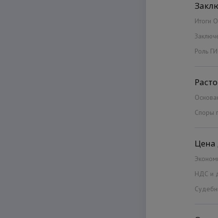
Закл
Итоги 
Заключ
Роль Г
Раст
Основа
Споры 
Цена
Эконом
НДС и 
Судебн