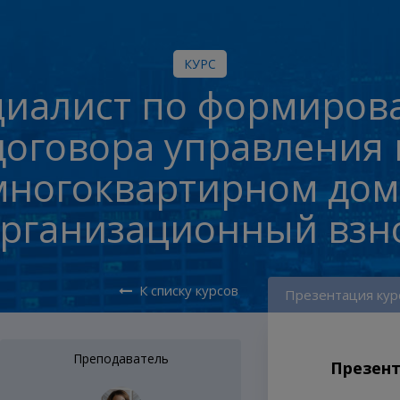
КУРС
циалист по формиров
договора управления 
многоквартирном дом
Организационный взно
К списку курсов
Презентация кур
Преподаватель
Презент