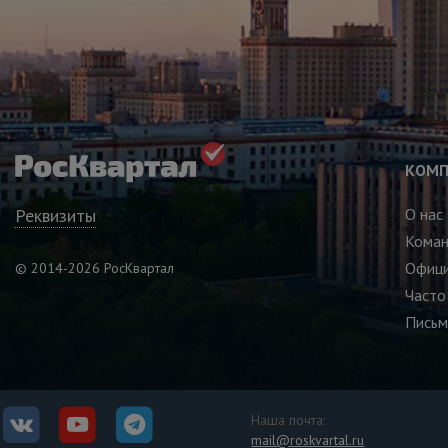
КОМП
Реквизиты
О нас
Кома
Офици
© 2014-2026 РосКвартал
Часто
Письм
Наша почта:
mail@roskvartal.ru