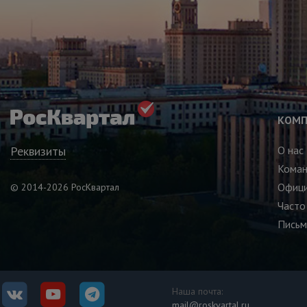
КОМП
Реквизиты
О нас
Кома
Офици
© 2014-2026 РосКвартал
Часто
Письм
Наша почта:
mail@roskvartal.ru