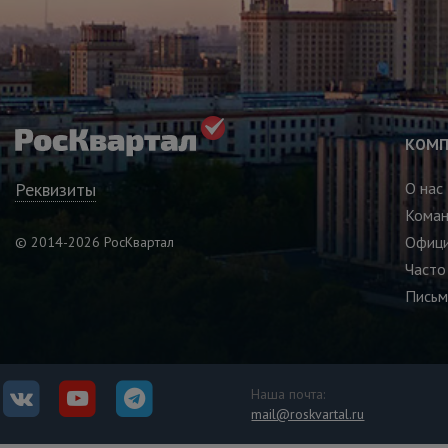
КОМП
Реквизиты
О нас
Кома
Офици
© 2014-2026 РосКвартал
Часто
Письм
Наша почта:
mail@roskvartal.ru