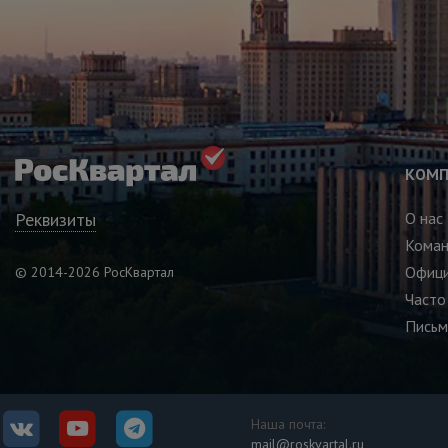
КОМП
Реквизиты
О нас
Кома
Офици
© 2014-2026 РосКвартал
Часто
Письм
Наша почта:
mail@roskvartal.ru