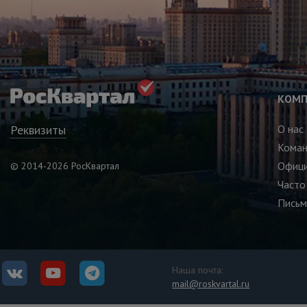
КОМП
Реквизиты
О нас
Кома
Офици
© 2014-2026 РосКвартал
Часто
Письм
Наша почта:
mail@roskvartal.ru